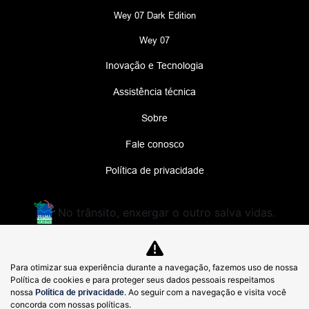
Wey 07 Dark Edition
Wey 07
Inovação e Tecnologia
Assistência técnica
Sobre
Fale conosco
Política de privacidade
No trânsito, enxergar o outro salva vidas.
MEGA MOTORS LTDA.
Para otimizar sua experiência durante a navegação, fazemos uso de nossa
48.926.541/0001-71
Política de cookies e para proteger seus dados pessoais respeitamos
nossa
Política de privacidade
. Ao seguir com a navegação e visita você
concorda com nossas políticas.