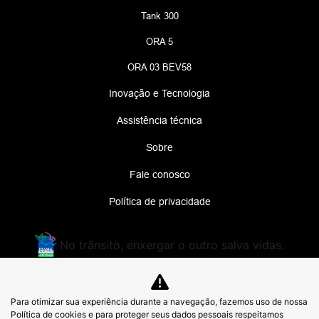
Tank 300
ORA 5
ORA 03 BEV58
Inovação e Tecnologia
Assistência técnica
Sobre
Fale conosco
Política de privacidade
No trânsito, enxergar o outro salva vidas.
MEGA MOTORS LTDA.
Para otimizar sua experiência durante a navegação, fazemos uso de nossa
48.926.541/0001-71
Política de cookies e para proteger seus dados pessoais respeitamos