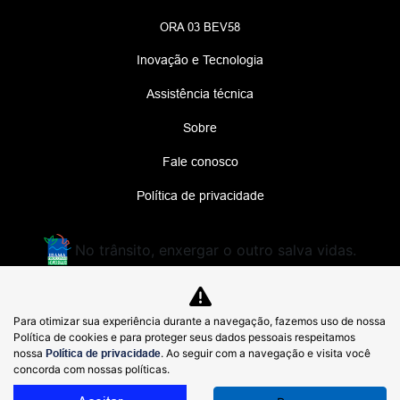
ORA 03 BEV58
Inovação e Tecnologia
Assistência técnica
Sobre
Fale conosco
Política de privacidade
No trânsito, enxergar o outro salva vidas.
MEGA MOTORS LTDA.
Para otimizar sua experiência durante a navegação, fazemos uso de nossa
48.926.541/0001-71
Política de cookies e para proteger seus dados pessoais respeitamos
nossa
Política de privacidade
. Ao seguir com a navegação e visita você
concorda com nossas políticas.